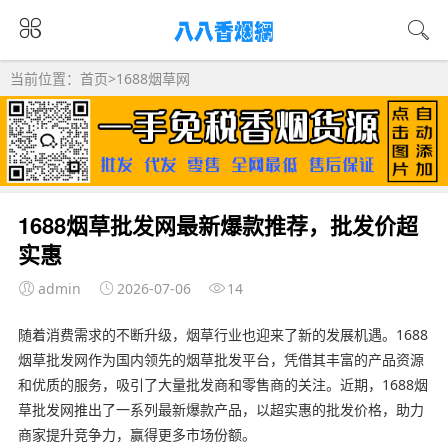
当前位置：
首页
>
1688烟草网
1688烟草批发网最新爆款推荐，批发价超
实惠
admin
2026-07-06
14
随着消费需求的不断升级，烟草行业也迎来了新的发展机遇。1688
烟草批发网作为国内领先的烟草批发平台，凭借其丰富的产品资源
和优质的服务，吸引了大量批发商和零售商的关注。近期，1688烟
草批发网推出了一系列最新爆款产品，以超实惠的批发价格，助力
商家提升竞争力，赢得更多市场份额。