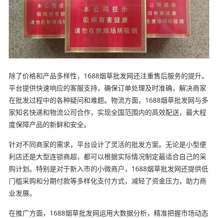
除了价格和产品多样性，1688烟草批发网还注重售后服务的提升。
平台提供快速响应的客服支持，确保订单处理及时准确，解决商家
在批发过程中的各种疑问和难题。物流方面，1688烟草批发网与多
家知名快递和物流公司合作，实现全国范围内的高效配送，最大程
度保障产品的新鲜和安全。
针对不同商家的需求，平台设计了灵活的批发方案。无论是小型便
利店还是大型连锁商超，都可以根据实际情况制定最适合自己的采
购计划。特别是对于新入市的小微商户，1688烟草批发网还提供低
门槛采购和分期付款等多样化支付方式，减轻了资金压力，助力商
业发展。
在推广方面，1688烟草批发网运用大数据分析，精准把握市场动态