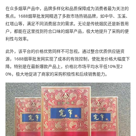
在众多烟草产品中，品牌多样化和品质保障成为消费者最为关注的
焦点。1688烟草批发网精选了多款市场热销品牌，如中华、玉溪、
红塔山等，满足不同消费层次的需求。无论是传统烟民还是新晋用
户，都能在这里找到符合口味的烟草产品，极大地提升了采购的便
利性与效率。
此外，该平台的价格优势同样不可忽视。通过整合优质供应链资
源，1688烟草批发网实现了成本的有效控制，使批发价格大幅度下
降。特别是在最新爆款产品上，价格比市场平均水平低10%至2
0%，极大地促进了商家的采购积极性和后续销售能力。