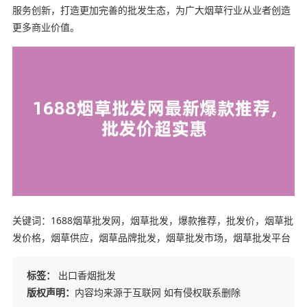
服务创新，打造更加完善的批发生态，为广大烟草行业从业者创造
更多商业价值。
关键词：1688烟草批发网，烟草批发，爆款推荐，批发价，烟草批
发价格，烟草供应，烟草品牌批发，烟草批发市场，烟草批发平台
标签：
出口香烟批发
版权声明：
内容均来源于互联网 如有侵权联系删除