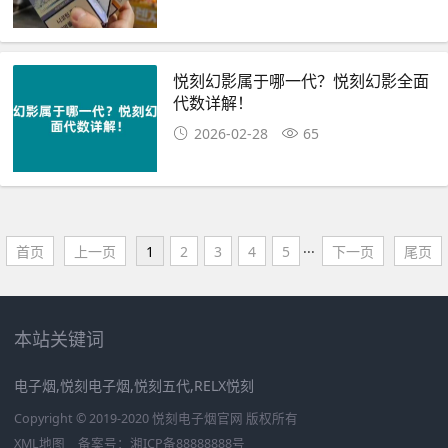
悦刻幻影属于哪一代？悦刻幻影全面
代数详解！
2026-02-28
65
首页
上一页
1
2
3
4
5
···
下一页
尾页
本站关键词
电子烟,悦刻电子烟,悦刻五代,RELX悦刻
Copyright © 2019-2020 悦刻电子烟官网 版权所有
XML地图
备案号：
湘ICP备88888888号