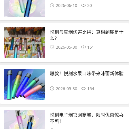
2026-06-10
20
悦刻与真烟伤害比拼：真相到底是什
么？
2026-05-30
151
爆款！悦刻水果口味带来味蕾新体验
2026-05-30
154
悦刻电子烟官网商城，限时优惠惊喜
不断！