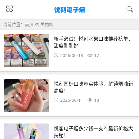
当前位置：
首页
>
相关内容
新手必试！悦刻水果口味推荐榜单，
甜度刚刚好
2026-06-13
17
悦刻国标口味真实体验，解锁烟油新
高度！
2026-06-11
18
悦客电子烟多少钱一支？最新价格大
揭秘！