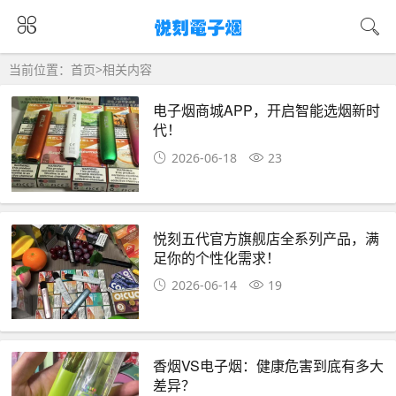
当前位置：
首页
>
相关内容
电子烟商城APP，开启智能选烟新时
代！
2026-06-18
23
悦刻五代官方旗舰店全系列产品，满
足你的个性化需求！
2026-06-14
19
香烟VS电子烟：健康危害到底有多大
差异？