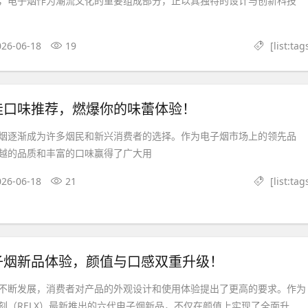
，电子烟作为潮流文化的重要组成部分，正以其独特的设计与创新科技
026-06-18
19
[list:tag
佳口味推荐，燃爆你的味蕾体验！
烟逐渐成为许多烟民和新兴消费者的选择。作为电子烟市场上的领先品
越的品质和丰富的口味赢得了广大用
026-06-18
21
[list:tag
子烟新品体验，颜值与口感双重升级！
不断发展，消费者对产品的外观设计和使用体验提出了更高的要求。作为
（RELX）最新推出的六代电子烟新品，不仅在颜值上实现了全面升...