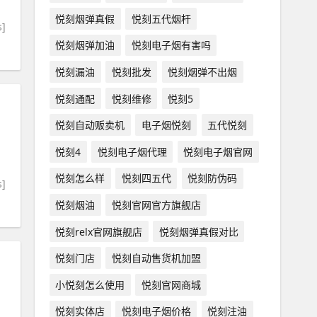
悦刻烟弹真假
悦刻五代烟杆
s]
悦刻烟弹加油
悦刻电子烟有害吗
悦刻漏油
悦刻批发
悦刻烟弹不出烟
悦刻通配
悦刻维修
悦刻5
悦刻自动贩卖机
电子烟悦刻
五代悦刻
悦刻4
悦刻电子烟代理
悦刻电子烟官网
悦刻怎么样
悦刻四五代
悦刻防伪码
s]
悦刻烟油
悦刻官网官方旗舰店
悦刻relx官网旗舰店
悦刻烟弹真假对比
悦刻门店
悦刻自动售货机加盟
小悦刻怎么使用
悦刻官网商城
悦刻实体店
悦刻电子烟价格
悦刻注油