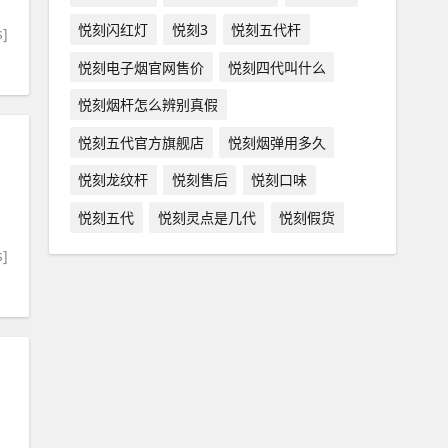
悦刻闪红灯
悦刻3
悦刻五代杆
s]
悦刻电子烟官网售价
悦刻四代叫什么
悦刻烟杆怎么辨别真假
悦刻五代官方旗舰店
悦刻烟弹用多久
悦刻龙纹杆
悦刻售后
悦刻口味
悦刻五代
悦刻灵点是几代
悦刻假货
s]