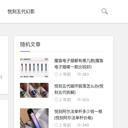
悦刻五代幻影
随机文章
魔笛电子烟都有哪几款(魔笛
电子烟哪一款比较好)
2 年前
383
s]
悦刻五代磁环脱落怎么办(悦
刻五代拆解)
2 年前
303
悦刻阿尔法单杆多少钱一根
(悦刻阿尔法单杆价格)
2 年前
349