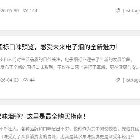
026-05-30
144
[list:tag
新国标口味预览，感受未来电子烟的全新魅力！
步和人们对生活品质的日益关注，电子烟行业迎来了全新的发展阶段。
牌发布了全新的国标口味系列，不仅在口感上进行了革新，更在健康与安...
026-04-03
44
[list:tag
果味烟弹？这里是最全购买指南！
不断壮大，各种品牌和口味层出不穷，悦刻作为其中的佼佼者，凭借其优
口味受到了众多消费者的青睐，尤其是其水果味烟弹更是深受年轻用户