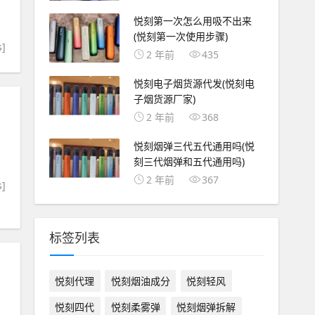
悦刻第一次怎么用吸不出来
(悦刻第一次使用步骤)
s]
2 年前
435
悦刻电子烟货源代发(悦刻电
子烟货源厂家)
2 年前
368
悦刻烟弹三代五代通用吗(悦
刻三代烟弹和五代通用吗)
2 年前
367
s]
标签列表
悦刻代理
悦刻烟油成分
悦刻轻风
悦刻四代
悦刻柔雾弹
悦刻烟弹拆解