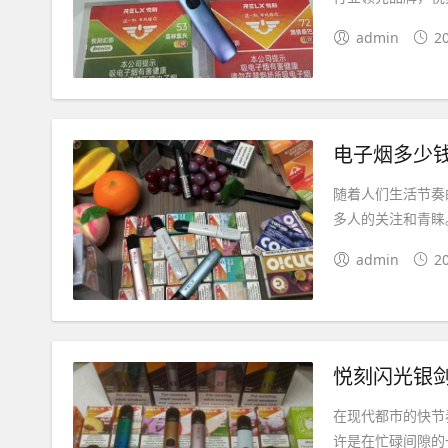
admin
2
电子烟多少
随着人们生活节奏
多人的关注和青睐
admin
2
悦刻闪光银
在现代都市的快节
许是在忙碌间隙的